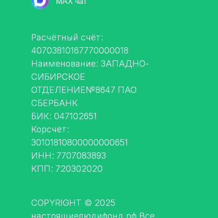
MAX чат
Расчётный счёт:
40703810167770000018
Наименование: ЗАПАДНО-
СИБИРСКОЕ
ОТДЕЛЕНИЕ№8647 ПАО
СБЕРБАНК
БИК: 047102651
Корсчёт:
30101810800000000651
ИНН: 7707083893
КПП: 720302020
COPYRIGHT © 2025
настоящиелюдифонд.рф Все