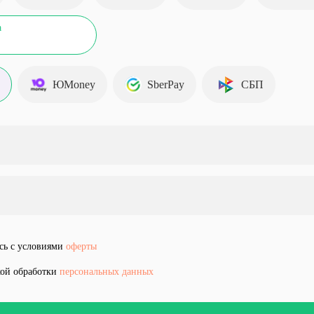
а
ЮMoney
SberPay
СБП
сь с условиями
оферты
кой обработки
персональных данных