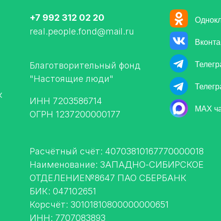
+7 992 312 02 20
Однокл
real.people.fond@mail.ru
Вконта
Благотворительный фонд
Телегр
"Настоящие люди"
Телегр
к
ИНН 7203586714
MAX ч
ОГРН 1237200000177
Расчётный счёт: 40703810167770000018
Наименование: ЗАПАДНО-СИБИРСКОЕ
ОТДЕЛЕНИЕ№8647 ПАО СБЕРБАНК
БИК: 047102651
Корсчёт: 30101810800000000651
ИНН: 7707083893