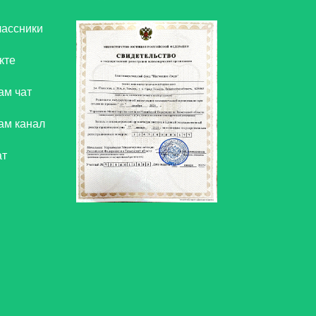
ассники
кте
ам чат
ам канал
ат